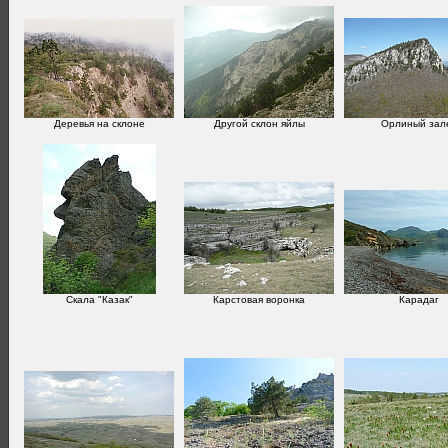
Деревья на склоне
Другой склон яйлы
Орлиный зал
Скала "Казак"
Карстовая воронка
Карадаг