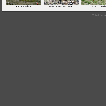
Караби-яйла
Известняковый склон
Пионы на яй
This thumbn