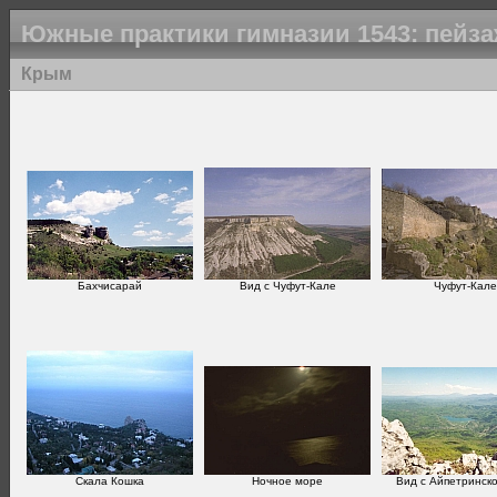
Южные практики гимназии 1543: пейз
Крым
Бахчисарай
Вид с Чуфут-Кале
Чуфут-Кале
Скала Кошка
Ночное море
Вид с Айпетринск