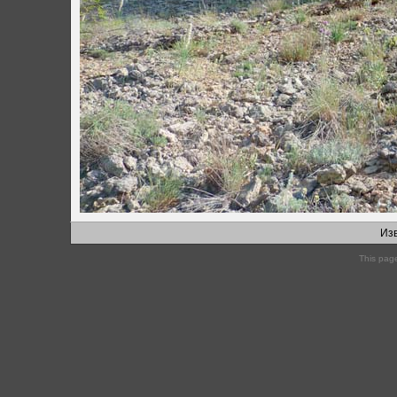
Изв
This pag