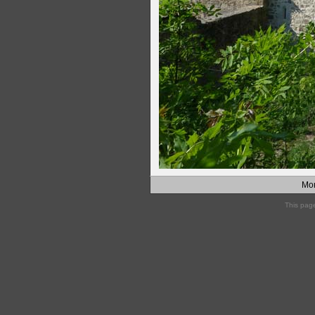
Мо
This pag