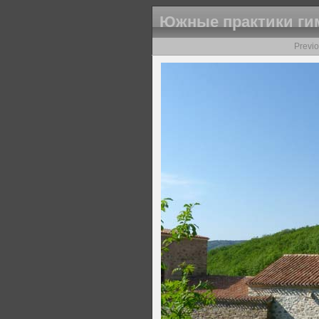
Южные практики гим
Previ