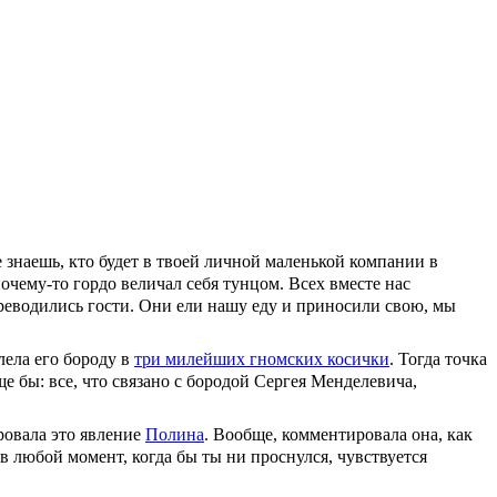
не знаешь, кто будет в твоей личной маленькой компании в
чему-то гордо величал себя тунцом. Всех вместе нас
ереводились гости. Они ели нашу еду и приносили свою, мы
лела его бороду в
три милейших гномских косички
. Тогда точка
е бы: все, что связано с бородой Сергея Менделевича,
ровала это явление
Полина
. Вообще, комментировала она, как
 в любой момент, когда бы ты ни проснулся, чувствуется