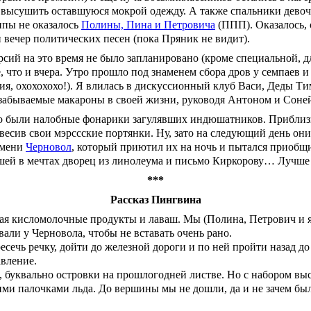
высушить оставшуюся мокрой одежду. А также спальники девоче
ппы не оказалось
Полины, Пина и Петровича
(ППП). Оказалось,
 вечер политических песен (пока Пряник не видит).
ий на это время не было запланировано (кроме специальной, для
 что и вчера. Утро прошло под знаменем сбора дров у семпаев и
ния, охохохохо!). Я влилась в дискуссионный клуб Васи, Деды Т
незабываемые макароны в своей жизни, руководя Антоном и Соне
 были налобные фонарики загулявших индюшатников. Приблизивш
весив свои мэрссские портянки. Ну, зато на следующий день они
имени
Черновол
, который приютил их на ночь и пытался приобщи
вшей в мечтах дворец из линолеума и письмо Киркорову… Лучше 
***
Рассказ Пингвина
пая кисломолочные продукты и лаваш. Мы (Полина, Петрович и я)
али у Черновола, чтобы не вставать очень рано.
сечь речку, дойти до железной дороги и по ней пройти назад до 
вление.
 буквально островки на прошлогодней листве. Но с набором выс
ми палочками льда. До вершины мы не дошли, да и не зачем было