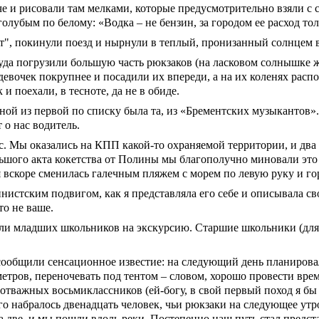
 и рисовали там мелками, которые предусмотрительно взяли с с
олубым по белому: «Водка – не бензин, за городом ее расход тол
кт", покинули поезд и нырнули в теплый, пронизанный солнцем в
 туда погрузили большую часть рюкзаков (на ласковом солнышке ж
 девочек покрупнее и посадили их впереди, а на их коленях рас
 поехали, в тесноте, да не в обиде.
ной из первой по списку была та, из «Брементских музыкантов».
 о нас водитель.
ос. Мы оказались на КПП какой-то охраняемой территории, и два
льшого акта кокетства от Полины мы благополучно миновали это 
я вскоре сменилась галечным пляжем с морем по левую руку и го
нистским подвигом, как я представляла его себе и описывала сво
то не ваше.
и младших школьников на экскурсию. Старшие школьники (для кр
сообщили сенсационное известие: на следующий день планиров
ров, переночевать под тентом – словом, хорошо провести время
отважных восьмиклассников (ей-богу, в свой первый поход я бы 
го набралось двенадцать человек, чьи рюкзаки на следующее утр
 две, и мы пошли вдоль реки. Постепенно наш путь стал представ