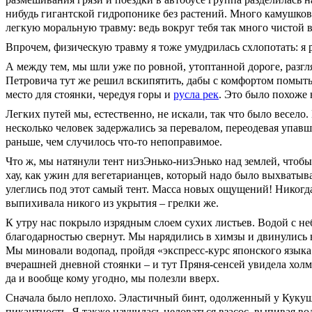
нибудь гигантской гидропонике без растений. Много камушков,
легкую моральную травму: ведь вокруг тебя так много чистой в
Впрочем, физическую травму я тоже умудрилась схлопотать: я р
А между тем, мы шли уже по ровной, утоптанной дороге, разг
Петровича тут же решил вскипятить, дабы с комфортом помыть
место для стоянки, чередуя горы и
русла рек
. Это было похоже
Легких путей мы, естественно, не искали, так что было весел
несколько человек задержались за перевалом, переодевая упавшу
раньше, чем случилось что-то непоправимое.
Что ж, мы натянули тент низЭнько-низЭнько над землей, чтобы
хау, как ужин для вегетарианцев, который надо было выхватыв
улеглись под этот самый тент. Масса новых ощущений! Никогд
выпихивала никого из укрытия – грелки же.
К утру нас покрыло изрядным слоем сухих листьев. Водой с неба
благодарностью свернут. Мы нарядились в химзы и двинулись в
Мы миновали водопад, пройдя «экспресс-курс японского языка 
вчерашней дневной стоянки – и тут Пряня-сенсей увидела холм
да и вообще кому угодно, мы полезли вверх.
Сначала было неплохо. Эластичный бинт, одолженный у Кукушк
пикантность. Я также научилась целоваться взасос, выпивая в