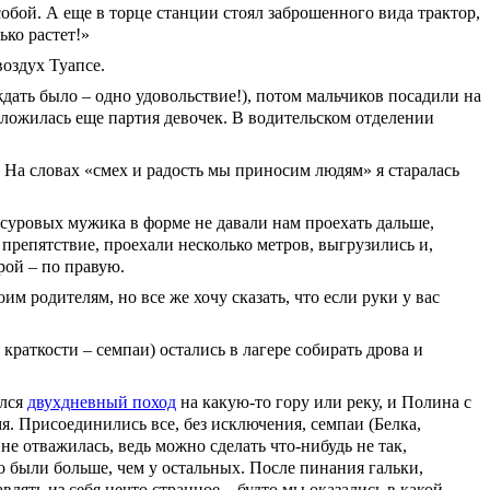
обой. А еще в торце станции стоял заброшенного вида трактор,
ько растет!»
оздух Туапсе.
дать было – одно удовольствие!), потом мальчиков посадили на
положилась еще партия девочек. В водительском отделении
 На словах «смех и радость мы приносим людям» я старалась
 суровых мужика в форме не давали нам проехать дальше,
препятствие, проехали несколько метров, выгрузились и,
рой – по правую.
им родителям, но все же хочу сказать, что если руки у вас
аткости – семпаи) остались в лагере собирать дрова и
ался
двухдневный поход
на какую-то гору или реку, и Полина с
. Присоединились все, без исключения, семпаи (Белка,
не отважилась, ведь можно сделать что-нибудь не так,
о были больше, чем у остальных. После пинания гальки,
лять из себя нечто странное – будто мы оказались в какой-