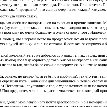
 между которыми вяло течет вода. Или не вяло. Или не течет. П
оды, такой прозрачной, что солнце очерчивает каждый камушек на
астянула левую связку.
лядывая изобилие папоротников на склонах и прочие ништяки. 
ся (ну, или просто так, я не помню), мы всходили по каким-то 
 на прогулку по очень большому и очень старому торту Наполео
о. Наконец, мы выбрали место на продуваемой всеми ветрами пло
ю в ручей девочку, и сильно отстали. Я осталась за старшую и б
 злой холодный ветер не добрался до наших теплых тушек, приго
ать из-под носа у дежурного до того, как он выскребет в кан ба
а не спала так, чтобы было сложно повернуться. А иначе холодн
, однако, не залило (хотя ее было в изобилии), так что тент вы
 обратный путь. Солнечные дни закончились, и теперь сверху ли
от Петровича», спустились с гор, с удовольствием шли по каме
! Под предлогом, что на нем растет можжевельник, который про
и, сделал мою левую ногу почти дееспособной, но я немедленн
оду, скопившуюся во мху. От души надеюсь, что меня не видели в