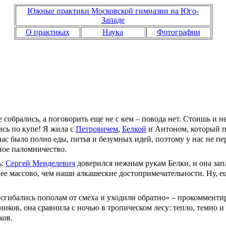
Южные практики Московской гимназии на Юго-
Западе
О практиках
Наука
Фотографии
е собрались, а поговорить еще не с кем – повода нет. Стоишь и 
ись по купе! Я жила с
Петровичем
,
Белкой
и Антоном, который по
нас было полно еды, питья и безумных идей, поэтому у нас не п
ное паломничество.
ь:
Сергей Менделевич
доверился нежным рукам Белки, и она зап
лее массово, чем наши алкашеские достопримечательности. Ну, ещ
 сгибались пополам от смеха и уходили обратно» – прокомменти
ников, она сравнила с ночью в тропическом лесу: тепло, темно и
ков.