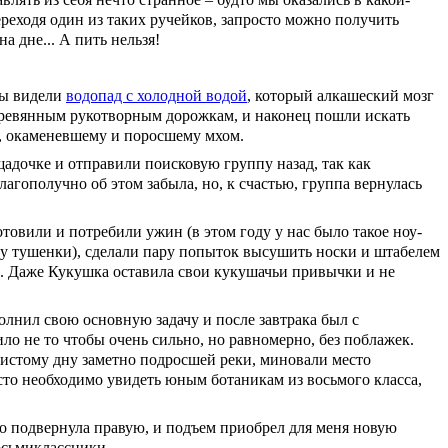
ереходя один из таких ручейков, запросто можно получить
 дне... А пить нельзя!
Мы видели
водопад с холодной водой
, который алкашеский мозг
деревянным рукотворным дорожкам, и наконец пошли искать
н, окаменевшему и поросшему мхом.
щадочке и отправили поисковую группу назад, так как
лагополучно об этом забыла, но, к счастью, группа вернулась
товили и потребили ужин (в этом году у нас было такое ноу-
нку тушенки), сделали пару попыток высушить носки и штабелем
о. Даже Кукушка оставила свои кукушачьи привычки и не
полнил свою основную задачу и после завтрака был с
ло не то чтобы очень сильно, но равномерно, без поблажек.
нистому дну заметно подросшей реки, миновали место
сто необходимо увидеть юным ботаникам из восьмого класса,
о подвернула правую, и подъем приобрел для меня новую
осьмиклассники.