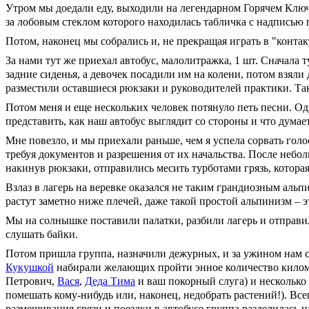
Утром мы доедали еду, выходили на легендарном Горячем Ключе
за лобовым стеклом которого находилась табличка с надписью г
Потом, наконец мы собрались и, не прекращая играть в "конта
За нами тут же приехал автобус, малолитражка, 1 шт. Сначала
задние сиденья, а девочек посадили им на колени, потом взяли
разместили оставшиеся рюкзаки и руководителей практики. Так и
Потом меня и еще нескольких человек потянуло петь песни. Од
представить, как наш автобус выглядит со стороны и что думает
Мне повезло, и мы приехали раньше, чем я успела сорвать гол
требуя документов и разрешения от их начальства. После небо
накинув рюкзаки, отправились месить турботами грязь, котора
Взлаз в лагерь на веревке оказался не таким грандиозным альпи
растут заметно ниже плечей, даже такой простой альпинизм – э
Мы на солнышке поставили палатки, разбили лагерь и отправил
слушать байки.
Потом пришла группа, назначили дежурных, и за ужином нам 
Кукушкой
набирали желающих пройти энное количество километ
Петрович,
Вася
,
Деда Тима
и ваш покорный слуга) и несколько 
помешать кому-нибудь или, наконец, недобрать растений!). Все
размешивания грязи и поездки в автобусе группа разделилась на