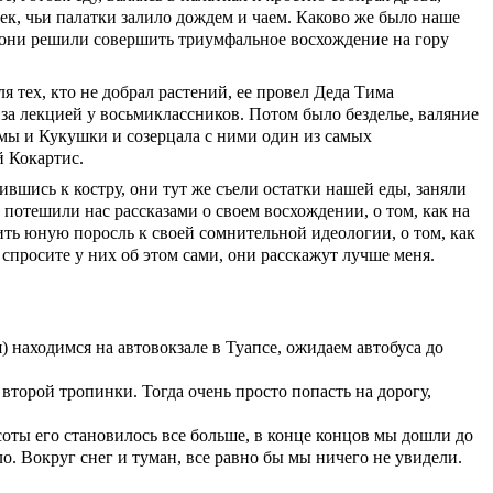
к, чьи палатки залило дождем и чаем. Каково же было наше
 они решили совершить триумфальное восхождение на гору
 тех, кто не добрал растений, ее провел Деда Тима
 за лекцией у восьмиклассников. Потом было безделье, валяние
имы и Кукушки и созерцала с ними один из самых
й Кокартис.
ись к костру, они тут же съели остатки нашей еды, заняли
 потешили нас рассказами о своем восхождении, о том, как на
ть юную поросль к своей сомнительной идеологии, о том, как
спросите у них об этом сами, они расскажут лучше меня.
 находимся на автовокзале в Туапсе, ожидаем автобуса до
второй тропинки. Тогда очень просто попасть на дорогу,
оты его становилось все больше, в конце концов мы дошли до
. Вокруг снег и туман, все равно бы мы ничего не увидели.