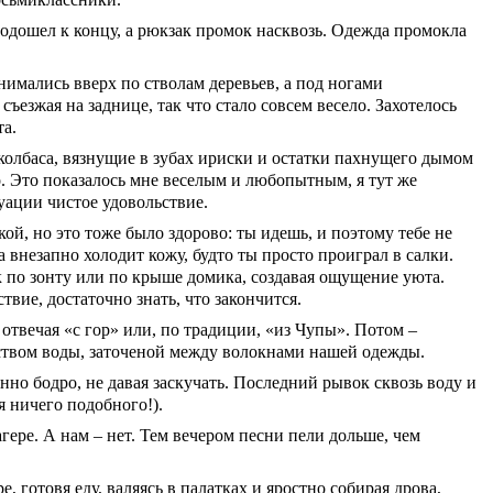
подошел к концу, а рюкзак промок насквозь. Одежда промокла
нимались вверх по стволам деревьев, а под ногами
ъезжая на заднице, так что стало совсем весело. Захотелось
та.
олбаса, вязнущие в зубах ириски и остатки пахнущего дымом
о. Это показалось мне веселым и любопытным, я тут же
уации чистое удовольствие.
й, но это тоже было здорово: ты идешь, и поэтому тебе не
 внезапно холодит кожу, будто ты просто проиграл в салки.
ак по зонту или по крыше домика, создавая ощущение уюта.
твие, достаточно знать, что закончится.
отвечая «с гор» или, по традиции, «из Чупы». Потом –
еством воды, заточеной между волокнами нашей одежды.
нно бодро, не давая заскучать. Последний рывок сквозь воду и
я ничего подобного!).
гере. А нам – нет. Тем вечером песни пели дольше, чем
 готовя еду, валяясь в палатках и яростно собирая дрова,