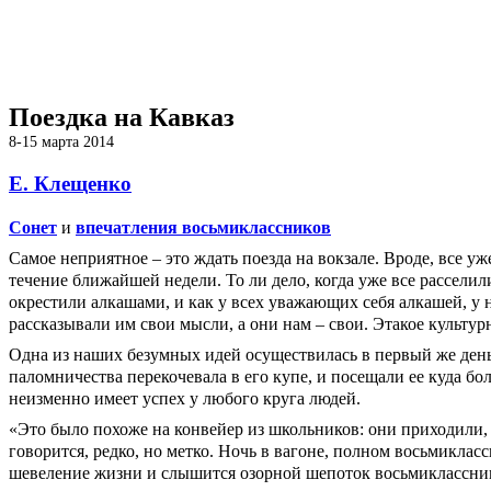
Поездка на Кавказ
8-15 марта 2014
Е. Клещенко
Сонет
и
впечатления восьмиклассников
Самое неприятное – это ждать поезда на вокзале. Вроде, все уж
течение ближайшей недели. То ли дело, когда уже все расселил
окрестили алкашами, и как у всех уважающих себя алкашей, у 
рассказывали им свои мысли, а они нам – свои. Этакое культур
Одна из наших безумных идей осуществилась в первый же ден
паломничества перекочевала в его купе, и посещали ее куда бо
неизменно имеет успех у любого круга людей.
«Это было похоже на конвейер из школьников: они приходили,
говорится, редко, но метко. Ночь в вагоне, полном восьмикласс
шевеление жизни и слышится озорной шепоток восьмиклассни