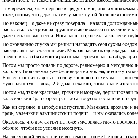
Тем временем, холм перерос в гряду холмов, долгим подъемам 
тоже, потому что держать химзу застегнутой было невыносимо
Но наконец – я даже не сразу поверила – начался долгожданны
распласталась огромная пружинистая биомасса из зеленой и кра
даже петь боевые песни. Нога, конечно, болела, а колючки глуб
По окончанию спуска мы решили наградить себя сухим обедом.
чая сделали нас счастливыми. Мокрая насквозь одежда дала мн
представила себя самоотверженным героем какого-нибудь прикл
Потом мы просто топали по дороге, равномерно и методично по
холодно. Твоя одежда уже бесповоротно мокрая, поэтому ты мож
Еще есть опция надеть на голову капюшон от химзы. Ты, конечн
Чудесная штука – дождь! И даже неважно, когда закончится этот
Потом мы, такие красивые, грязные и мокрые, дефилировали по
классический "ран форест ран" до автобусной остановки и фу
Как ни странно, в автобус нас пустили. Мы ехали, дрожали и 
грязь, маленький альпинистский подвиг – и мы оказались более 
Оказалось, что другая группа тоже умудрилась где-то промокну
обычно, чтобы все успели высохнуть.
На следующий день я, почти все семпаи, кроме Петровича (котор