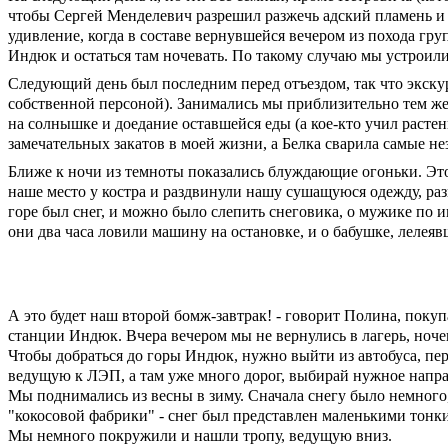
чтобы Сергей Менделевич разрешил разжечь адский пламень и 
удивление, когда в составе вернувшейся вечером из похода гру
Индюк и остаться там ночевать. По такому случаю мы устроили
Следующий день был последним перед отъездом, так что экскурс
собственной персоной). Занимались мы приблизительно тем же,
на солнышке и доедание оставшейся еды (а кое-кто учил расте
замечательных закатов в моей жизни, а Белка сварила самые 
Ближе к ночи из темноты показались блуждающие огоньки. Это
наше место у костра и раздвинули нашу сушащуюся одежду, раз
горе был снег, и можно было слепить снеговика, о мужике по 
они два часа ловили машину на остановке, и о бабушке, лелея
А это будет наш второй бомж-завтрак! - говорит Полина, поку
станции Индюк. Вчера вечером мы не вернулись в лагерь, ночев
Чтобы добраться до горы Индюк, нужно выйти из автобуса, пере
ведущую к ЛЭП, а там уже много дорог, выбирай нужное напра
Мы поднимались из весны в зиму. Сначала снегу было немного,
"кокосовой фабрики" - снег был представлен маленькими тонки
Мы немного покружили и нашли тропу, ведущую вниз.