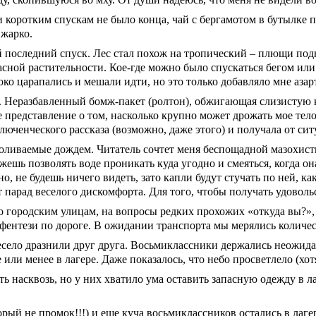
и коротким спускам не было конца, чай с бергамотом в бутылке 
 жарко.
й последний спуск. Лес стал похож на тропический – плющи под
сной растительности. Кое-где можно было спускаться бегом или с
око царапались и мешали идти, но это только добавляло мне азар
 Неразбавленный бомж-пакет (ролтон), обжигающая слизистую к
е представление о том, насколько крупно может дрожать мое тел
юченческого рассказа (возможно, даже этого) и получала от сит
ливаемые дождем. Читатель сочтет меня беспощадной мазохистко
ешь позволять воде проникать куда угодно и смеяться, когда она
о, не будешь ничего видеть, зато капли будут стучать по ней, к
 парад веселого дискомфорта. Для того, чтобы получать удовольс
 городским улицам, на вопросы редких прохожих «откуда вы?», 
д-фентези по дороге. В ожидании транспорта мы мерялись колич
весело дразнили друг друга. Восьмиклассники держались неожида
или менее в лагере. Даже показалось, что небо просветлело (хот
ть насквозь, но у них хватило ума оставить запасную одежду в ла
ый не промок!!!) и еще куча восьмиклассников остались в лагере,