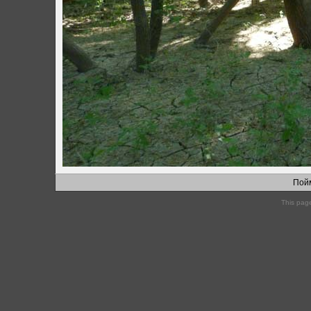
Пой
This pag