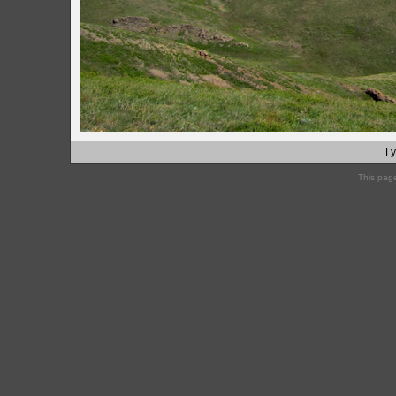
Г
This pag