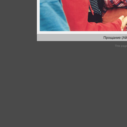
Прощание (Ай
This pag