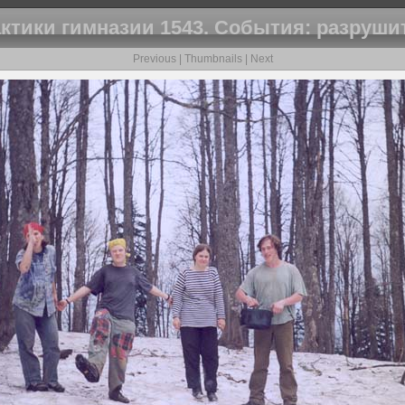
тики гимназии 1543. События: разруши
Previous
|
Thumbnails
|
Next