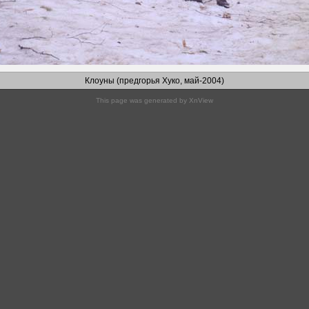
Клоуны (предгорья Хуко, май-2004)
This page was generated by
XnView