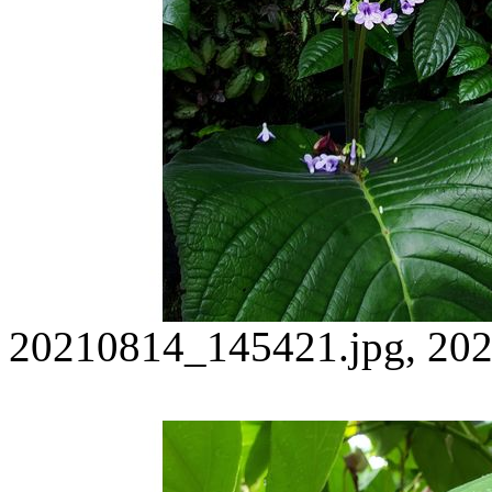
20210814_145421.jpg, 202