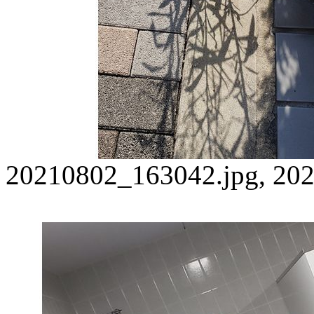
20210802_163042.jpg, 202