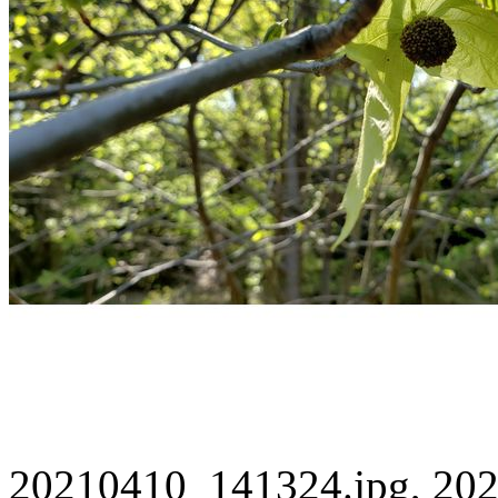
20210410_141324.jpg, 202