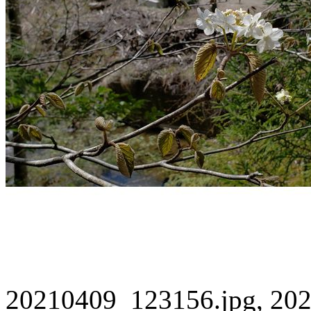
20210409_123156.jpg, 202