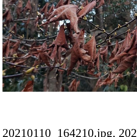
20210110_164210.jpg, 202