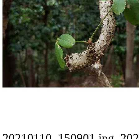
20210110_150901.jpg, 202