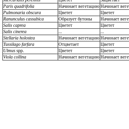
Paris quadrifolia
Начинает вегетацию
Начинает вег
Pulmonaria obscura
Цветет
Цветет
Ranunculus cassubica
Образует бутоны
Начинает вег
Salix caprea
Цветет
Цветет
Salix cinerea
...
...
Stellaria holostea
Начинает вегетацию
Начинает вег
Tussilago farfara
Отцветает
Цветет
Ulmus
spp.
Цветет
Цветет
Viola collina
Начинает вегетацию
Начинает вег