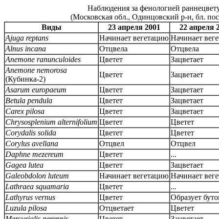
Наблюдения за фенологией раннецвет
(Московская обл., Одинцовский р-н, бл. пос
Виды
23 апреля 2001
22 апреля 
Ajuga reptans
Начинает вегетацию
Начинает вег
Alnus incana
Отцвела
Отцвела
Anemone ranunculoides
Цветет
Зацветает
Anemone nemorosa
Цветет
Зацветает
(Кубинка-2)
Asarum europaeum
Цветет
Зацветает
Betula pendula
Цветет
Зацветает
Carex pilosa
Цветет
Зацветает
Chrysosplenium alternifolium
Цветет
Цветет
Corydalis solida
Цветет
Цветет
Corylus avellana
Отцвел
Отцвел
Daphne mezereum
Цветет
...
Gagea lutea
Цветет
Зацветает
Galeobdolon luteum
Начинает вегетацию
Начинает вег
Lathraea squamaria
Цветет
...
Lathyrus vernus
Цветет
Образует бут
Luzula pilosa
Отцветает
Цветет
Mercurialis perennis
Цветет
Зацветает