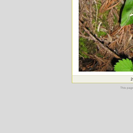
2
This pag