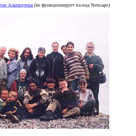
ени Альтшулера
(не функционирует из-под Netscape)