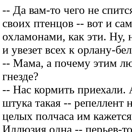
-- Да вам-то чего не спит
своих птенцов -- вот и са
охламонами, как эти. Ну, 
и увезет всех к орлану-бел
-- Мама, а почему этим л
гнезде?
-- Нас кормить приехали. 
штука такая -- репеллент 
целых полчаса им кажется
Иллюзия одна -- перьев-то