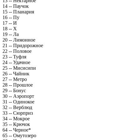
13 -- Нектарное
14 -- Паучок
15 -- Планария
16 -- Пу
17 -- И
18 -- Х
19 -- Ла
20 -- Лимонное
21 -- Придорожное
22 -- Половое
23 -- Туфля
24 -- Удачное
25 -- Мисисипи
26 -- Чайник
27 -- Метро
28 -- Прошлое
29 -- Бонус
30 -- Аэропорт
31 -- Одинокое
32 -- Верблюд
33 -- Сюрприз
34 -- Мокрое
35 -- Крючок
64 -- Черное*
65 -- Омутозеро