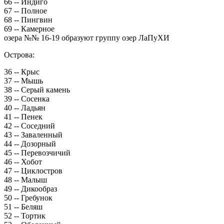
66 -- Индиго
67 -- Полное
68 -- Пингвин
69 -- Камерное
озера №№ 16-19 образуют группу озер ЛаПуХИ
Острова:
36 -- Крыс
37 -- Мышь
38 -- Серый камень
39 -- Сосенка
40 -- Ладьян
41 -- Пенек
42 -- Соседний
43 -- Заваленный
44 -- Дозорный
45 -- Перевозчичий
46 -- Хобот
47 -- Циклостров
48 -- Малыш
49 -- Дикообраз
50 -- Гребунок
51 -- Беляш
52 -- Тортик