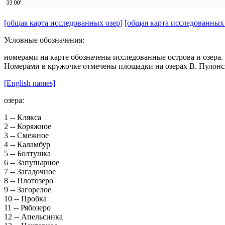
[общая карта исследованных озер]
[общая карта исследованных
Условные обозначения:
номерами на карте обозначены исследованные острова и озера.
Номерами в кружочке отмечены площадки на озерах В. Пулонс
[English names]
озера:
1 -- Клякса
2 -- Коряжное
3 -- Смежное
4 -- Каламбур
5 -- Болтушка
6 -- Запупырное
7 -- Загадочное
8 -- Плотозеро
9 -- Загорелое
10 -- Пробка
11 -- Рябозеро
12 -- Апельсинка